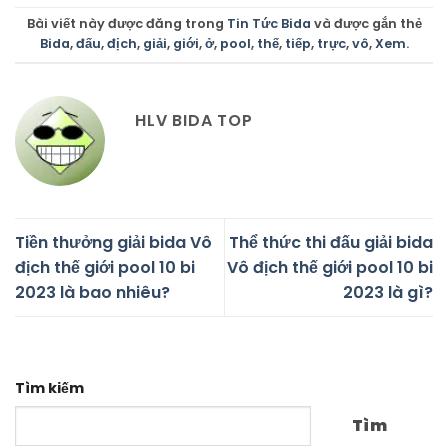
Bài viết này được đăng trong
Tin Tức Bida
và được gắn thẻ
Bida
,
đấu
,
địch
,
giải
,
giới
,
ở
,
pool
,
thế
,
tiếp
,
trực
,
vô
,
Xem
.
HLV BIDA TOP
Tiền thưởng giải bida Vô
Thể thức thi đấu giải bida
địch thế giới pool 10 bi
Vô địch thế giới pool 10 bi
2023 là bao nhiêu?
2023 là gì?
Tìm kiếm
Tìm