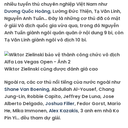
nhiều tuyển thủ chuyên nghiệp Việt Nam như
Dương Quốc Hoàng
, Lường Đức Thiện, Tạ Văn Linh,
Nguyễn Anh Tuấn… Đây là những cơ thủ đã có mặt
ở giải Vô địch quốc gia vừa qua, trong đó Nguyễn
Anh Tuấn giành ngôi quán quân ở nội dung 9 bi, còn
Tạ Văn Linh giành ngôi vô địch 10 bi.
Wiktor Zielinski cũng được đánh giá cao
Ngoài ra, các cơ thủ nổi tiếng của nước ngoài như
Shane Van Boening
, Abdullah Al-Yousef, Chang
Jung-Lin, Robbie Capito, Jeffrey De Luna, Jose
Alberto Delgado,
Joshua Filler
, Fedor Gorst, Mario
He, Mika Immonen,
Alex Kazakis
, 3 anh em nhà Ko
Pin Yi… đều tham dự giải.