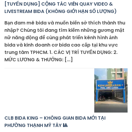
[TUYỂN DỤNG] CỘNG TÁC VIÊN QUAY VIDEO &
LIVESTREAM BIDA (KHÔNG GIỚI HẠN SỐ LƯỢNG)
Bạn đam mê bida và muốn biến sở thích thành thu
nhập? Chúng tôi đang tìm kiếm những gương mặt
nữ năng động để cùng phát triển kênh hình ảnh
bida và kinh doanh cơ bida cao cấp tại khu vực
trung tâm TPHCM. 1. CÁC VỊ TRÍ TUYỂN DỤNG: 2.
MỨC LƯƠNG & THƯỞNG: [...]
CLB BIDA KING – KHÔNG GIAN BIDA MỚI TẠI
PHƯỜNG THẠNH MỸ TÂY 🎱