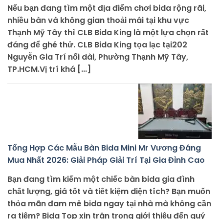
Nếu bạn đang tìm một địa điểm chơi bida rộng rãi,
nhiều bàn và không gian thoải mái tại khu vực
Thạnh Mỹ Tây thì CLB Bida King là một lựa chọn rất
đáng để ghé thử. CLB Bida King tọa lạc tại202
Nguyễn Gia Trí nối dài, Phường Thạnh Mỹ Tây,
TP.HCM.Vị trí khá [...]
Tổng Hợp Các Mẫu Bàn Bida Mini Mr Vương Đáng
Mua Nhất 2026: Giải Pháp Giải Trí Tại Gia Đỉnh Cao
Bạn đang tìm kiếm một chiếc bàn bida gia đình
chất lượng, giá tốt và tiết kiệm diện tích? Bạn muốn
thỏa mãn đam mê bida ngay tại nhà mà không cần
ra tiệm? Bida Top xin trân trọng giới thiệu đến quý